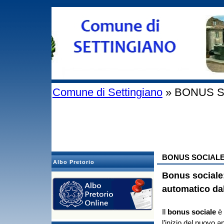
Comune di Settingiano
» BONUS S
BONUS SOCIAL
Albo Pretorio
Bonus social
automatico da
Il
bonus sociale
è 
l’inizio del nuovo 