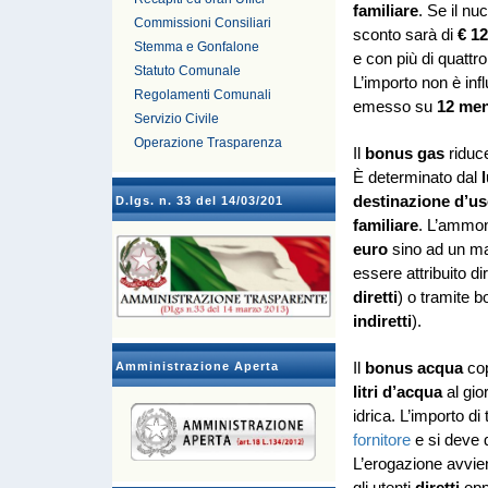
familiare
. Se il nu
Commissioni Consiliari
sconto sarà di
€ 1
Stemma e Gonfalone
e con più di quattr
Statuto Comunale
L’importo non è infl
Regolamenti Comunali
emesso su
12 men
Servizio Civile
Operazione Trasparenza
Il
bonus gas
riduce
È determinato dal
destinazione d’u
D.lgs. n. 33 del 14/03/201
familiare
. L’ammon
euro
sino ad un m
essere attribuito dir
diretti
) o tramite bo
indiretti
).
Amministrazione Aperta
Il
bonus acqua
cop
litri d’acqua
al gio
idrica. L’importo di
fornitore
e si deve q
L’erogazione avvien