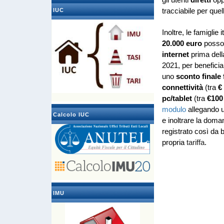
gli utenti
diretti
opp
IUC
tracciabile per quel
Inoltre, le famiglie
20.000 euro
posson
internet
prima del
2021, per beneficia
uno
sconto finale 
connettività
(tra
€
pc/tablet
(tra
€100
modulo
allegando u
Calcolo IUC
e inoltrare la dom
registrato così da b
propria
tariffa
.
IMU