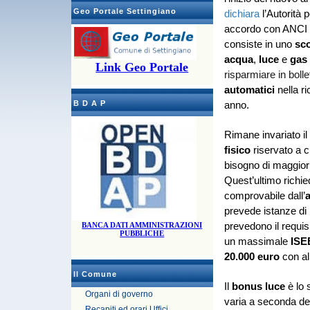
Geo Portale Settingiano
dichiara
l’Autorità 
accordo con ANCI e
consiste in uno
sc
acqua
,
luce
e
gas
Link Geo Portale
risparmiare in bolle
automatici
nella ri
B D A P
anno.
Rimane invariato il
fisico
riservato a c
bisogno di maggiori q
Quest’ultimo richie
comprovabile dall’
a
prevede istanze di r
BANCA DATI AMMINISTRAZIONI
prevedono il requis
PUBBLICHE
un massimale
ISE
20.000 euro
con al
Il Comune
Il
bonus luce
è lo 
Organi di governo
varia a seconda de
Recapiti ed orari Uffici