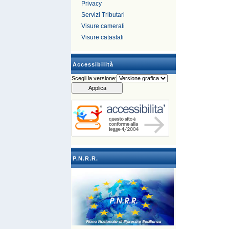
Privacy
Servizi Tributari
Visure camerali
Visure catastali
Accessibilità
Scegli la versione:
P.N.R.R.