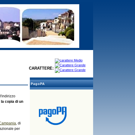
CARATTERE:
PagoPA
l'indirizzo
la copia di un
Campania
, di
azionale per