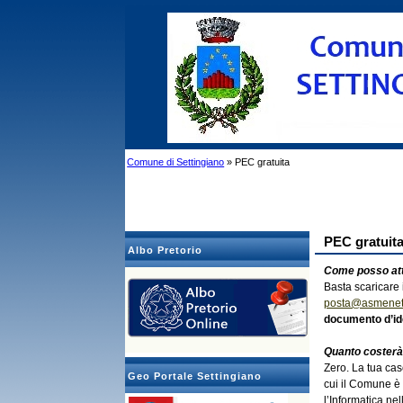
Comune di Settingiano
» PEC gratuita
PEC gratuit
Albo Pretorio
Come posso att
Basta scaricare
posta@asmenet.
documento d’ide
Quanto costerà
Zero. La tua ca
Geo Portale Settingiano
cui il Comune è 
l’Informatica ne