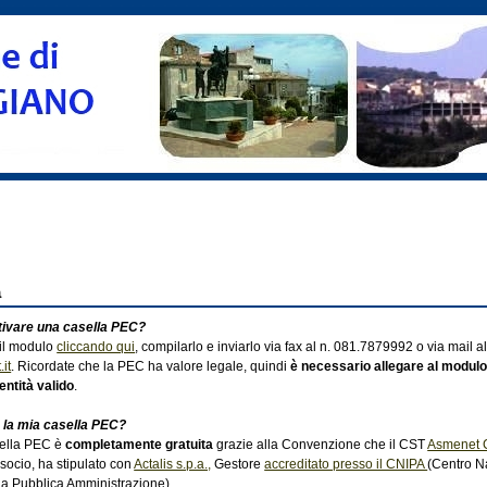
a
ivare una casella PEC?
 il modulo
cliccando qui
, compilarlo e inviarlo via fax al n. 081.7879992 o via mail al
it
. Ricordate che la PEC ha valore legale, quindi
è necessario allegare al modulo 
ntità valido
.
 la mia casella PEC?
sella PEC è
completamente gratuita
grazie alla Convenzione che il CST
Asmenet 
socio, ha stipulato con
Actalis s.p.a.,
Gestore
accreditato presso il CNIPA
(Centro N
lla Pubblica Amministrazione).