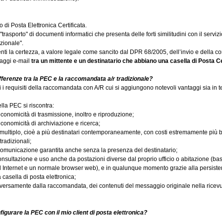
 di Posta Elettronica Certificata.
"trasporto" di documenti informatici che presenta delle forti similitudini con il serviz
izionale".
enti la certezza, a valore legale come sancito dal DPR 68/2005, dell’invio e della 
aggi e-mail
tra un mittente e un destinatario che abbiano una casella di Posta Ce
ifferenze tra
la PEC
e la raccomandata a/r tradizionale?
utti i requisiti della raccomandata con A/R cui si aggiungono notevoli vantaggi sia in 
ella PEC si riscontra:
economicità di trasmissione, inoltro e riproduzione;
economicità di archiviazione e ricerca;
vio multiplo, cioè a più destinatari contemporaneamente, con costi estremamente più b
tradizionali;
 comunicazione garantita anche senza la presenza del destinatario;
 consultazione e uso anche da postazioni diverse dal proprio ufficio o abitazione (ba
Internet e un normale browser web), e in qualunque momento grazie alla persiste
casella di posta elettronica;
iversamente dalla raccomandata, dei contenuti del messaggio originale nella ricev
nfigurare
la PEC
con il mio client di posta elettronica?