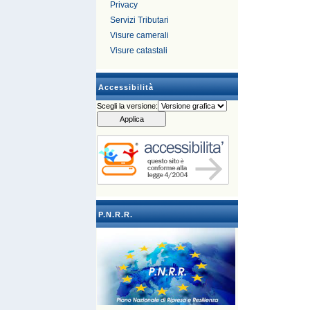
Privacy
Servizi Tributari
Visure camerali
Visure catastali
Accessibilità
Scegli la versione:
P.N.R.R.