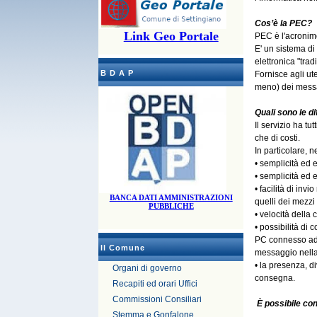
Cos’è
la PEC
?
Link Geo Portale
PEC è l'acronimo
E' un sistema di 
elettronica "trad
B D A P
Fornisce agli ut
meno) dei mess
Quali sono le d
Il servizio ha t
che di costi.
In particolare, n
• semplicità ed 
• semplicità ed 
• facilità di in
BANCA DATI AMMINISTRAZIONI
quelli dei mezzi 
PUBBLICHE
• velocità della
• possibilità di
PC connesso ad 
Il Comune
messaggio nella 
• la presenza, d
Organi di governo
consegna.
Recapiti ed orari Uffici
Commissioni Consiliari
È possibile co
Stemma e Gonfalone