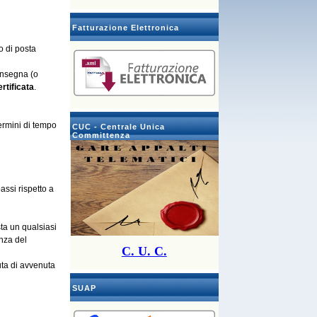
Fatturazione Elettronica
io di posta
consegna (o
rtificata
.
termini di tempo
CUC - Centrale Unica
Committenza
assi rispetto a
sta un qualsiasi
nza del
C. U. C.
uta di avvenuta
SUAP